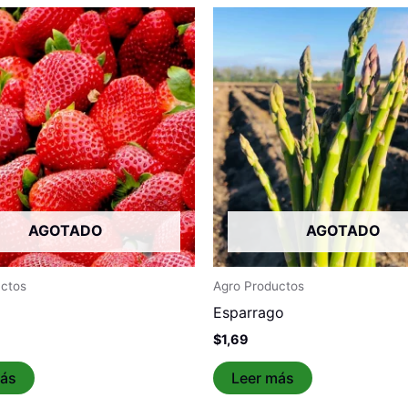
AGOTADO
AGOTADO
uctos
Agro Productos
Esparrago
$
1,69
más
Leer más