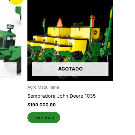
cio
ual
5.000,00.
AGOTADO
Agro Maquinaria
Sembradora John Deere 1035
$
190.000,00
Leer más