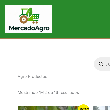
Ordenado
Ir
por
al
popularidad
contenido
Búsqueda
de
producto
Agro Productos
Mostrando 1–12 de 16 resultados
El
El
¡Oferta!