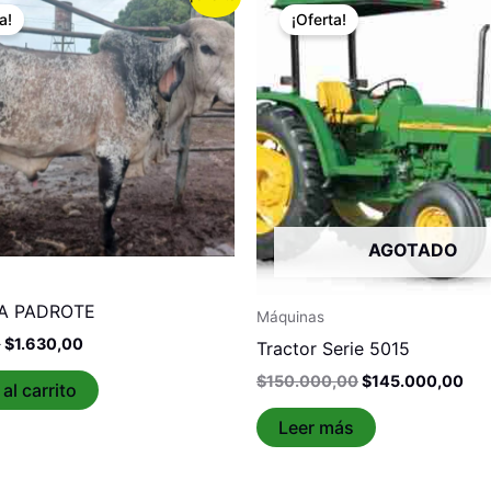
precio
precio
precio
pre
a!
¡Oferta!
original
actual
original
act
era:
es:
era:
es:
$1.650,00.
$1.630,00.
$150.000,00.
$14
AGOTADO
A PADROTE
Máquinas
0
$
1.630,00
Tractor Serie 5015
$
150.000,00
$
145.000,00
al carrito
Leer más