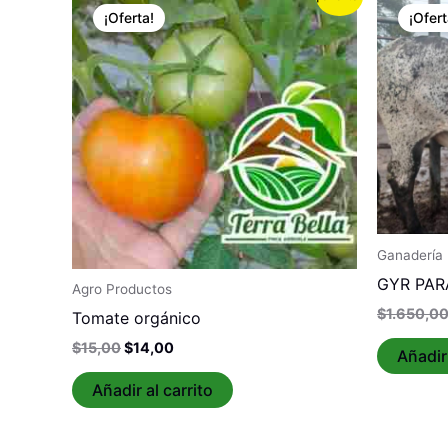
precio
precio
¡Oferta!
¡Ofert
original
actual
era:
es:
$15,00.
$14,00.
Ganadería
GYR PAR
Agro Productos
$
1.650,0
Tomate orgánico
$
15,00
$
14,00
Añadir 
Añadir al carrito