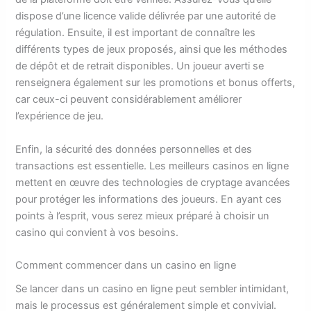
dispose d’une licence valide délivrée par une autorité de
régulation. Ensuite, il est important de connaître les
différents types de jeux proposés, ainsi que les méthodes
de dépôt et de retrait disponibles. Un joueur averti se
renseignera également sur les promotions et bonus offerts,
car ceux-ci peuvent considérablement améliorer
l’expérience de jeu.
Enfin, la sécurité des données personnelles et des
transactions est essentielle. Les meilleurs casinos en ligne
mettent en œuvre des technologies de cryptage avancées
pour protéger les informations des joueurs. En ayant ces
points à l’esprit, vous serez mieux préparé à choisir un
casino qui convient à vos besoins.
Comment commencer dans un casino en ligne
Se lancer dans un casino en ligne peut sembler intimidant,
mais le processus est généralement simple et convivial.