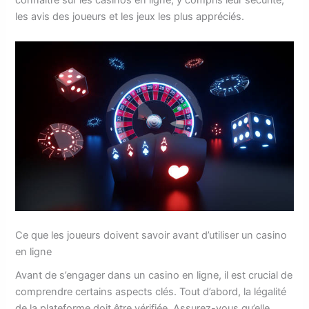
connaître sur les casinos en ligne, y compris leur sécurité,
les avis des joueurs et les jeux les plus appréciés.
Ce que les joueurs doivent savoir avant d’utiliser un casino
en ligne
Avant de s’engager dans un casino en ligne, il est crucial de
comprendre certains aspects clés. Tout d’abord, la légalité
de la plateforme doit être vérifiée. Assurez-vous qu’elle