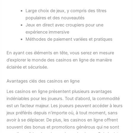
Large choix de jeux, y compris des titres
populaires et des nouveautés
Jeux en direct avec croupiers pour une
expérience immersive
Méthodes de paiement variées et pratiques
En ayant ces éléments en tête, vous serez en mesure
d’explorer le monde des casinos en ligne de manière
éclairée et sécurisée.
Avantages clés des casinos en ligne
Les casinos en ligne présentent plusieurs avantages
indéniables pour les joueurs. Tout d’abord, la commodité
est un facteur majeur. Les joueurs peuvent accéder à leurs
jeux préférés depuis n’importe où, à tout moment, sans
avoir à se déplacer. De plus, les casinos en ligne offrent
souvent des bonus et promotions générous qui ne sont