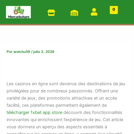
Ir
0
al
contenido
Por
wolchu59
/
julio 3, 2026
Les casinos en ligne sont devenus des destinations de jeu
privilégiées pour de nombreux passionnés. Offrant une
variété de jeux, des promotions attractives et un accès
facilité, ces plateformes permettent également de
télécharger 1xbet app store
découvrir des fonctionnalités
innovantes qui enrichissent l’expérience de jeu. Cet article
vous donnera un aperçu des aspects essentiels à