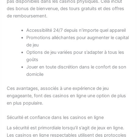
pas disponibles dans les casinos physiques. Cela inclut
des bonus de bienvenue, des tours gratuits et des offres
de remboursement.
Accessibilité 24/7 depuis n’importe quel appareil
Promotions alléchantes pour augmenter le capital
de jeu
Options de jeu variées pour s’adapter à tous les
goûts
Jouer en toute discrétion dans le confort de son
domicile
Ces avantages, associés à une expérience de jeu
engageante, font des casinos en ligne une option de plus
en plus populaire.
Sécurité et confiance dans les casinos en ligne
La sécurité est primordiale lorsqu’il s’agit de jeux en ligne.
Les casinos en ligne respectables utilisent des protocoles