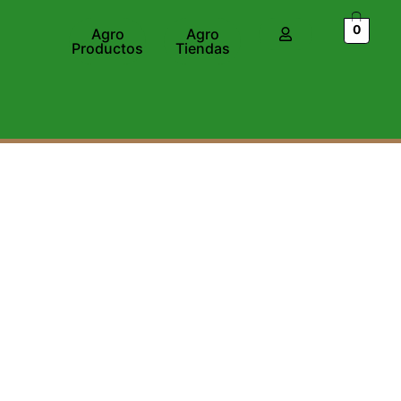
0
Agro
Agro
Productos
Tiendas