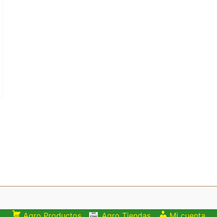
Agro Productos
Agro Tiendas
Mi cuenta