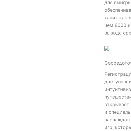
для выигры
обеспечива
таких как
чем 8000 и
вывода сре
Сосредоточ
Регистраци
доступа к 
интуитивно
путешестви
открывает 
и специаль
наслаждать
игр, котор