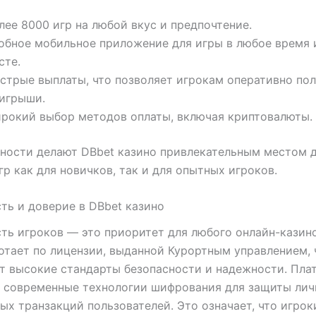
лее 8000 игр на любой вкус и предпочтение.
обное мобильное приложение для игры в любое время 
сте.
стрые выплаты, что позволяет игрокам оперативно пол
игрыши.
рокий выбор методов оплаты, включая криптовалюты.
ности делают DBbet казино привлекательным местом 
гр как для новичков, так и для опытных игроков.
ть и доверие в DBbet казино
ть игроков — это приоритет для любого онлайн-казино
отает по лицензии, выданной Курортным управлением, 
т высокие стандарты безопасности и надежности. Пл
т современные технологии шифрования для защиты лич
ых транзакций пользователей. Это означает, что игрок