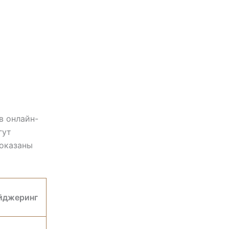
в онлайн-
гут
показаны
йджеринг