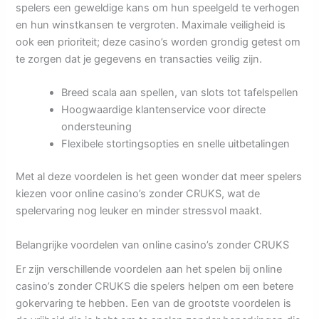
spelers een geweldige kans om hun speelgeld te verhogen
en hun winstkansen te vergroten. Maximale veiligheid is
ook een prioriteit; deze casino’s worden grondig getest om
te zorgen dat je gegevens en transacties veilig zijn.
Breed scala aan spellen, van slots tot tafelspellen
Hoogwaardige klantenservice voor directe
ondersteuning
Flexibele stortingsopties en snelle uitbetalingen
Met al deze voordelen is het geen wonder dat meer spelers
kiezen voor online casino’s zonder CRUKS, wat de
spelervaring nog leuker en minder stressvol maakt.
Belangrijke voordelen van online casino’s zonder CRUKS
Er zijn verschillende voordelen aan het spelen bij online
casino’s zonder CRUKS die spelers helpen om een betere
gokervaring te hebben. Een van de grootste voordelen is