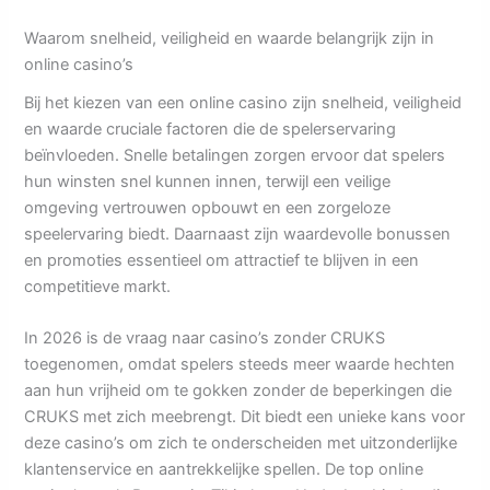
Waarom snelheid, veiligheid en waarde belangrijk zijn in
online casino’s
Bij het kiezen van een online casino zijn snelheid, veiligheid
en waarde cruciale factoren die de spelerservaring
beïnvloeden. Snelle betalingen zorgen ervoor dat spelers
hun winsten snel kunnen innen, terwijl een veilige
omgeving vertrouwen opbouwt en een zorgeloze
speelervaring biedt. Daarnaast zijn waardevolle bonussen
en promoties essentieel om attractief te blijven in een
competitieve markt.
In 2026 is de vraag naar casino’s zonder CRUKS
toegenomen, omdat spelers steeds meer waarde hechten
aan hun vrijheid om te gokken zonder de beperkingen die
CRUKS met zich meebrengt. Dit biedt een unieke kans voor
deze casino’s om zich te onderscheiden met uitzonderlijke
klantenservice en aantrekkelijke spellen. De top online