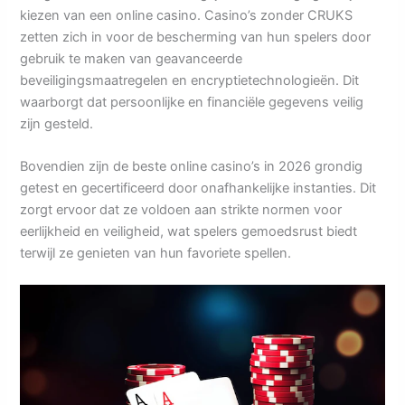
kiezen van een online casino. Casino’s zonder CRUKS
zetten zich in voor de bescherming van hun spelers door
gebruik te maken van geavanceerde
beveiligingsmaatregelen en encryptietechnologieën. Dit
waarborgt dat persoonlijke en financiële gegevens veilig
zijn gesteld.
Bovendien zijn de beste online casino’s in 2026 grondig
getest en gecertificeerd door onafhankelijke instanties. Dit
zorgt ervoor dat ze voldoen aan strikte normen voor
eerlijkheid en veiligheid, wat spelers gemoedsrust biedt
terwijl ze genieten van hun favoriete spellen.