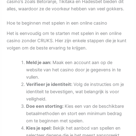
casino’s zoals Betoranje, Tikitaka en Hadesbet bieden dit
alles, waardoor ze de voorkeur hebben van veel gokkers.
Hoe te beginnen met spelen in een online casino
Het is eenvoudig om te starten met spelen in een online
casino zonder CRUKS. Hier zijn enkele stappen die je kunt
volgen om de beste ervaring te krijgen.
Meld je aan:
Maak een account aan op de
website van het casino door je gegevens in te
vullen.
Verifieer je identiteit:
Volg de instructies om je
identiteit te bevestigen, wat belangrijk is voor
veiligheid.
Doe een storting:
Kies een van de beschikbare
betaalmethoden en stort een minimum bedrag
om te beginnen met spelen.
Kies je spel:
Bekijk het aanbod van spellen en
selecteer degene die je het meest aanspreekt.