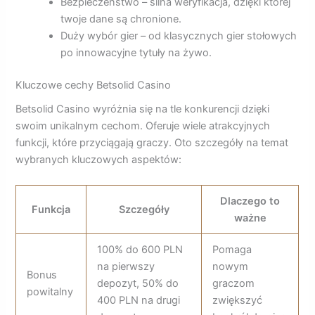
Bezpieczeństwo – silna weryfikacja, dzięki której
twoje dane są chronione.
Duży wybór gier – od klasycznych gier stołowych
po innowacyjne tytuły na żywo.
Kluczowe cechy Betsolid Casino
Betsolid Casino wyróżnia się na tle konkurencji dzięki
swoim unikalnym cechom. Oferuje wiele atrakcyjnych
funkcji, które przyciągają graczy. Oto szczegóły na temat
wybranych kluczowych aspektów:
Dlaczego to
Funkcja
Szczegóły
ważne
100% do 600 PLN
Pomaga
na pierwszy
nowym
Bonus
depozyt, 50% do
graczom
powitalny
400 PLN na drugi
zwiększyć