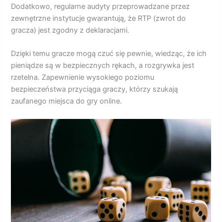
Dodatkowo, regularne audyty przeprowadzane przez
zewnętrzne instytucje gwarantują, że RTP (zwrot do
gracza) jest zgodny z deklaracjami.
Dzięki temu gracze mogą czuć się pewnie, wiedząc, że ich
pieniądze są w bezpiecznych rękach, a rozgrywka jest
rzetelna. Zapewnienie wysokiego poziomu
bezpieczeństwa przyciąga graczy, którzy szukają
zaufanego miejsca do gry online.