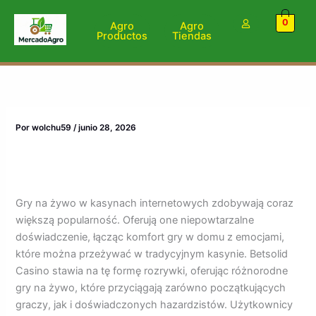
Ir
0
al
Agro
Agro
Productos
Tiendas
contenido
Por
wolchu59
/
junio 28, 2026
Gry na żywo w kasynach internetowych zdobywają coraz
większą popularność. Oferują one niepowtarzalne
doświadczenie, łącząc komfort gry w domu z emocjami,
które można przeżywać w tradycyjnym kasynie. Betsolid
Casino stawia na tę formę rozrywki, oferując różnorodne
gry na żywo, które przyciągają zarówno początkujących
graczy, jak i doświadczonych hazardzistów. Użytkownicy