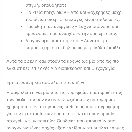
στιγμή, οπουδήποτε.
Ποικιλία παιχνιδιών – Από κουλοχέρηδες μέχρι
τραπέζια πόκερ, οι επιλογές είναι ατελείωτες.
Προωθητικές ενέργειες – Συχνά μπόνους και
προσφορές που ενισχύουν την εμπειρία σας.
Διαγωνισμοί και τουρνουά – Δυνατότητα
συμμετοχής σε εκδηλώσεις με μεγάλα έπαθλα.
Αυτά τα οφέλη καθιστούν τα καζίνο ως μία από τις πιο
ελκυστικές επιλογές για διασκέδαση και ψυχαγωγία.
Εμπιστοσύνη και ασφάλεια στα καζίνο
Η ασφάλεια είναι μία από τις κορυφαίες προτεραιότητες
των διαδικτυακών καζίνο. Οι αξιόπιστες πλατφόρμες
χρησιμοποιούν προηγμένες μεθόδους κρυπτογράφησης
για την προστασία των προσωπικών και οικονομικών
στοιχείων των παικτών. Οι άδειες που αποκτούν από
αναγνωρισμένες αρχές εξασφαλίζουν ότι οι πλατφόρμες