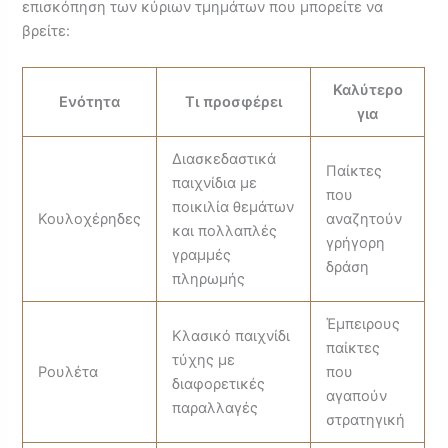
επισκόπηση των κύριων τμημάτων που μπορείτε να
βρείτε:
Καλύτερο
Ενότητα
Τι προσφέρει
για
Διασκεδαστικά
Παίκτες
παιχνίδια με
που
ποικιλία θεμάτων
Κουλοχέρηδες
αναζητούν
και πολλαπλές
γρήγορη
γραμμές
δράση
πληρωμής
Έμπειρους
Κλασικό παιχνίδι
παίκτες
τύχης με
Ρουλέτα
που
διαφορετικές
αγαπούν
παραλλαγές
στρατηγική