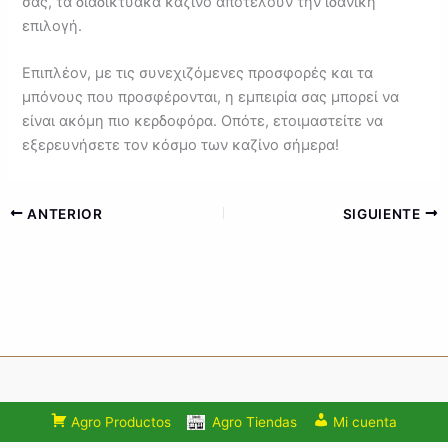
σας, τα διαδικτυακά καζίνο αποτελούν την ιδανική
επιλογή.
Επιπλέον, με τις συνεχιζόμενες προσφορές και τα
μπόνους που προσφέρονται, η εμπειρία σας μπορεί να
είναι ακόμη πιο κερδοφόρα. Οπότε, ετοιμαστείτε να
εξερευνήσετε τον κόσμο των καζίνο σήμερα!
ANTERIOR
SIGUIENTE
Agro Productos
Agro Tiendas
Mi cuenta