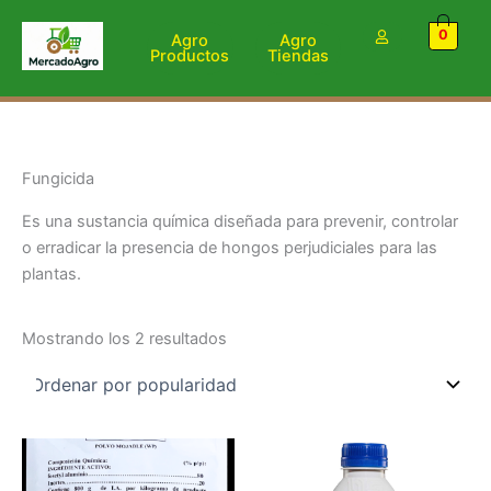
Ordenado
Ir
por
0
popularidad
al
Agro
Agro
Productos
Tiendas
contenido
Fungicida
Es una sustancia química diseñada para prevenir, controlar
o erradicar la presencia de hongos perjudiciales para las
plantas.
Mostrando los 2 resultados