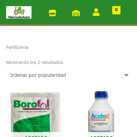
Ordenado
Ir
por
0
popularidad
al
contenido
Fertilizante
Mostrando los 2 resultados