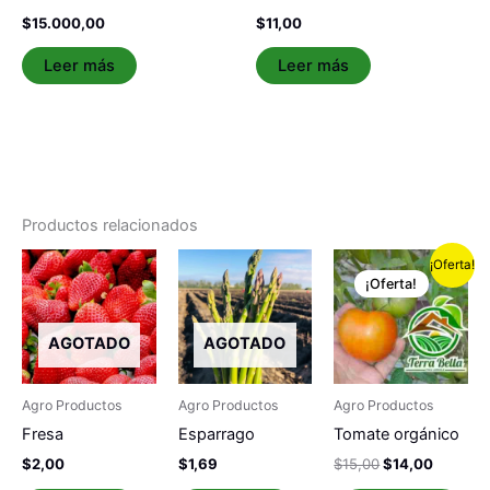
$
15.000,00
$
11,00
Leer más
Leer más
Productos relacionados
El
El
¡Oferta!
precio
precio
¡Oferta!
original
actual
era:
es:
$15,00.
$14,00.
AGOTADO
AGOTADO
Agro Productos
Agro Productos
Agro Productos
Fresa
Esparrago
Tomate orgánico
$
2,00
$
1,69
$
15,00
$
14,00