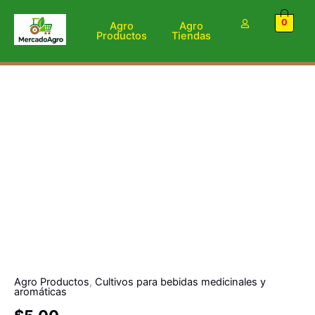
Ir
0
al
Agro
Agro
Productos
Tiendas
contenido
Agro Productos
,
Cultivos para bebidas medicinales y
aromáticas