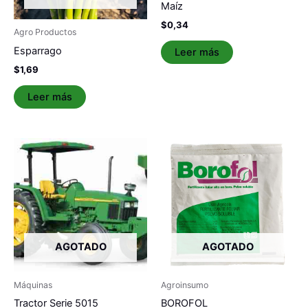
Maíz
$
0,34
Agro Productos
Esparrago
Leer más
$
1,69
Leer más
AGOTADO
AGOTADO
Máquinas
Agroinsumo
Tractor Serie 5015
BOROFOL