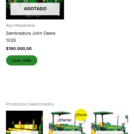
AGOTADO
Agro Maquinaria
Sembradora John Deere
1035
$
190.000,00
Leer más
Productos relacionados
El
El
¡Oferta!
precio
precio
¡Oferta!
original
actual
era:
es:
$150.000,00.
$145.000,00.