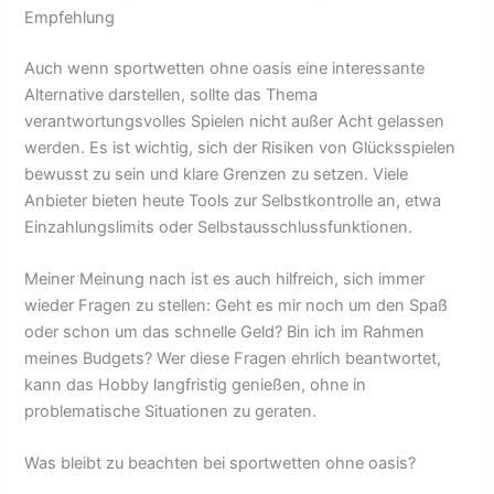
Empfehlung
Auch wenn sportwetten ohne oasis eine interessante
Alternative darstellen, sollte das Thema
verantwortungsvolles Spielen nicht außer Acht gelassen
werden. Es ist wichtig, sich der Risiken von Glücksspielen
bewusst zu sein und klare Grenzen zu setzen. Viele
Anbieter bieten heute Tools zur Selbstkontrolle an, etwa
Einzahlungslimits oder Selbstausschlussfunktionen.
Meiner Meinung nach ist es auch hilfreich, sich immer
wieder Fragen zu stellen: Geht es mir noch um den Spaß
oder schon um das schnelle Geld? Bin ich im Rahmen
meines Budgets? Wer diese Fragen ehrlich beantwortet,
kann das Hobby langfristig genießen, ohne in
problematische Situationen zu geraten.
Was bleibt zu beachten bei sportwetten ohne oasis?