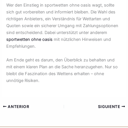
Wer den Einstieg in sportwetten ohne oasis wagt, sollte
sich gut vorbereiten und informiert bleiben. Die Wahl des
richtigen Anbieters, ein Verständnis für Wettarten und
Quoten sowie ein sicherer Umgang mit Zahlungsoptionen
sind entscheidend. Dabei unterstützt unter anderem
sportwetten ohne oasis
mit nützlichen Hinweisen und
Empfehlungen.
Am Ende geht es darum, den Überblick zu behalten und
mit einem klaren Plan an die Sache heranzugehen. Nur so
bleibt die Faszination des Wettens erhalten – ohne
unnötige Risiken.
ANTERIOR
SIGUIENTE