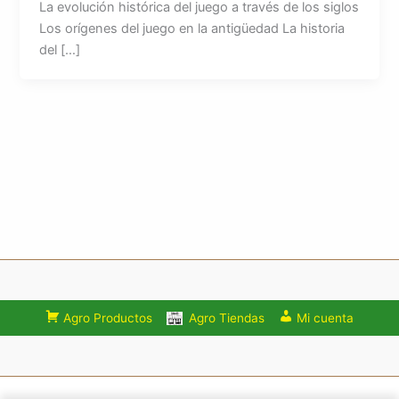
La evolución histórica del juego a través de los siglos
Los orígenes del juego en la antigüedad La historia
del […]
Agro Productos
Agro Tiendas
Mi cuenta