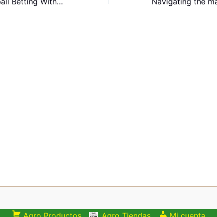
Navigating Football Betting Without the Usual Clutter
Agro Productos
Agro Tiendas
Mi cuenta