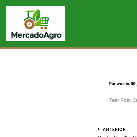
Ir
al
contenido
Por
wolchu59
Test Post C
ANTERIOR