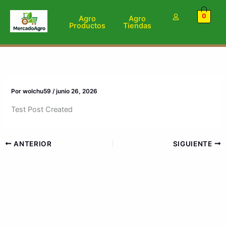
Ir
0
al
Agro
Agro
Productos
Tiendas
contenido
Por
wolchu59
/
junio 26, 2026
Test Post Created
ANTERIOR
SIGUIENTE