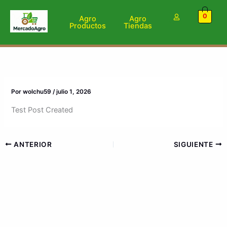
Ir
0
al
Agro
Agro
Productos
Tiendas
contenido
Por
wolchu59
/
julio 1, 2026
Test Post Created
ANTERIOR
SIGUIENTE