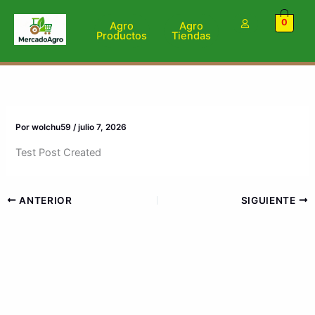
Ir
0
al
Agro
Agro
Productos
Tiendas
contenido
Por
wolchu59
/
julio 7, 2026
Test Post Created
ANTERIOR
SIGUIENTE